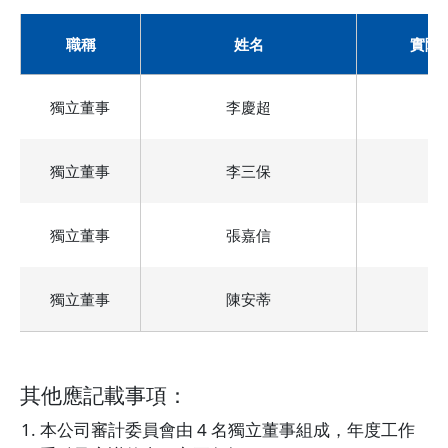
職稱
姓名
實際出
獨立董事
李慶超
獨立董事
李三保
獨立董事
張嘉信
獨立董事
陳安蒂
其他應記載事項：
本公司審計委員會由 4 名獨立董事組成，年度工作