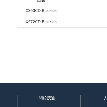
XS60CD-B series
XS72CD-B series
關於茂迪