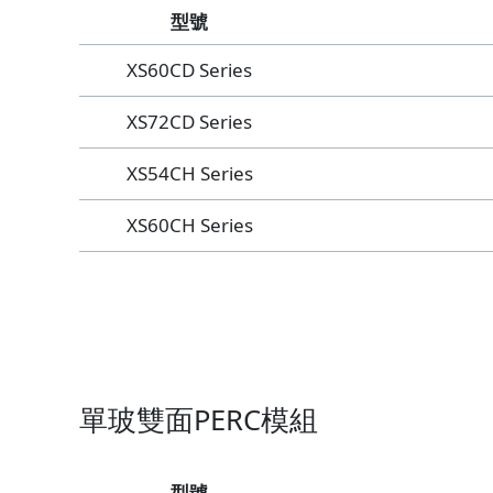
型號
XS60CD Series
XS72CD Series
XS54CH Series
XS60CH Series
單玻雙面PERC模組
型號